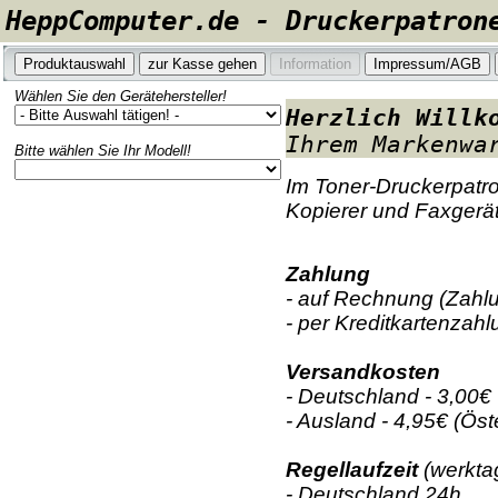
HeppComputer.de - Druckerpatron
Wählen Sie den Gerätehersteller!
Herzlich Willk
Ihrem Markenwa
Bitte wählen Sie Ihr Modell!
Im Toner-Druckerpatro
Kopierer und Faxgerät
Zahlung
- auf Rechnung (Zahl
- per Kreditkartenzah
Versandkosten
- Deutschland - 3,00€ 
- Ausland - 4,95€ (Ö
Regellaufzeit
(werktag
- Deutschland 24h